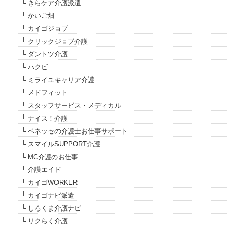
└ きらケア介護派遣
└ かいご畑
└ カイゴジョブ
└ クリックジョブ介護
└ ダントツ介護
└ ハクビ
└ ミライユキャリア介護
└ メドフィット
└ スタッフサービス・メディカル
└ ナイス！介護
└ ベネッセの介護士お仕事サポート
└ スマイルSUPPORT介護
└ MC介護のお仕事
└ 介護エイド
└ カイゴWORKER
└ カイゴナビ派遣
└ しろくま介護ナビ
└ リクらく介護