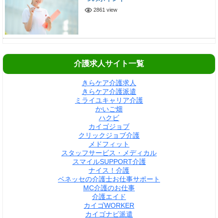
2861 view
介護求人サイト一覧
きらケア介護求人
きらケア介護派遣
ミライユキャリア介護
かいご畑
ハクビ
カイゴジョブ
クリックジョブ介護
メドフィット
スタッフサービス・メディカル
スマイルSUPPORT介護
ナイス！介護
ベネッセの介護士お仕事サポート
MC介護のお仕事
介護エイド
カイゴWORKER
カイゴナビ派遣