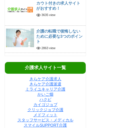
カウト付きの求人サイト
がおすすめ！
3635 view
介護の転職で後悔しない
ために必要な3つのポイン
ト
2863 view
介護求人サイト一覧
きらケア介護求人
きらケア介護派遣
ミライユキャリア介護
かいご畑
ハクビ
カイゴジョブ
クリックジョブ介護
メドフィット
スタッフサービス・メディカル
スマイルSUPPORT介護