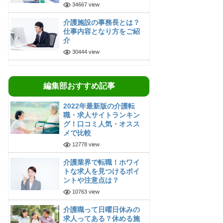
34667 view
介護施設の事務長とは？
仕事内容となり方をご紹
介
30444 view
編集部おすすめ記事
2022年最新版の介護転
職・求人サイトランキン
グ！口コミ人気・オスス
メで比較
12778 view
介護業界で転職！ホワイ
トな求人を見つけるポイ
ントや注意点は？
10763 view
介護職って日曜日休みの
求人ってある？休める施