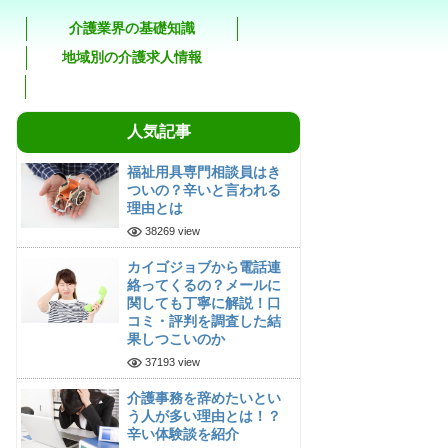
介護業界の基礎知識
地域別の介護求人情報
人気記事
福祉用具専門相談員はき
ついの？辛いと言われる
理由とは
38269 view
カイゴジョブから電話連
絡ってくるの？メールに
関しても丁寧に解説！口
コミ・評判を調査した結
果しつこいのか
37193 view
介護事務を辞めたいとい
う人が多い理由とは！？
辛い体験談を紹介