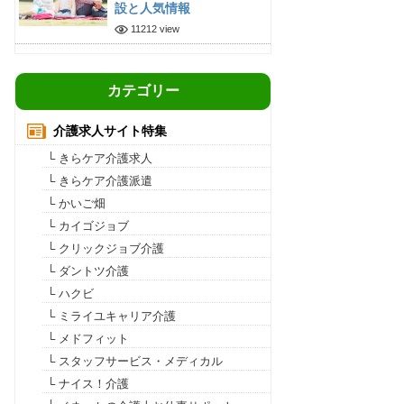
設と人気情報
11212 view
カテゴリー
介護求人サイト特集
└ きらケア介護求人
└ きらケア介護派遣
└ かいご畑
└ カイゴジョブ
└ クリックジョブ介護
└ ダントツ介護
└ ハクビ
└ ミライユキャリア介護
└ メドフィット
└ スタッフサービス・メディカル
└ ナイス！介護