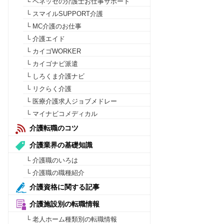
└ ベネッセの介護士お仕事サポート
└ スマイルSUPPORT介護
└ MC介護のお仕事
└ 介護エイド
└ カイゴWORKER
└ カイゴナビ派遣
└ しろくま介護ナビ
└ リクらく介護
└ 医療介護求人ジョブメドレー
└ マイナビコメディカル
介護転職のコツ
介護業界の基礎知識
└ 介護職のいろは
└ 介護職の職種紹介
介護資格に関する記事
介護施設別の転職情報
└ 老人ホーム種類別の転職情報