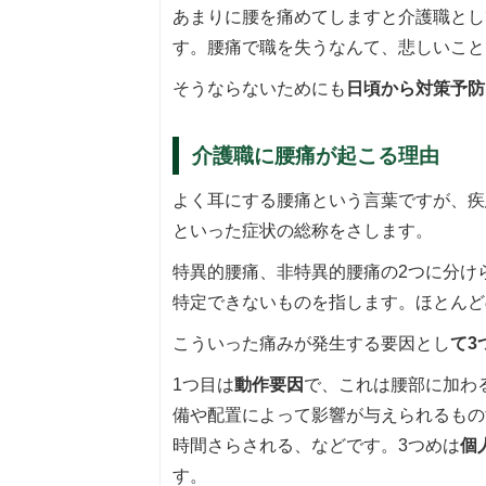
あまりに腰を痛めてしますと介護職とし
す。腰痛で職を失うなんて、悲しいこと
そうならないためにも
日頃から対策予防
介護職に腰痛が起こる理由
よく耳にする腰痛という言葉ですが、疾
といった症状の総称をさします。
特異的腰痛、非特異的腰痛の2つに分け
特定できないものを指します。ほとんど
こういった痛みが発生する要因とし
て3
1つ目は
動作要因
で、これは腰部に加わ
備や配置によって影響が与えられるもの
時間さらされる、などです。3つめは
個
す。