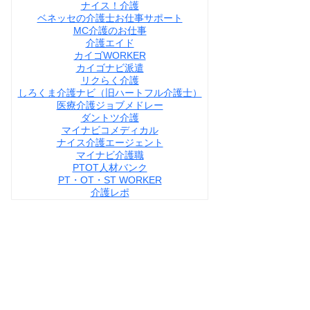
ナイス！介護
ベネッセの介護士お仕事サポート
MC介護のお仕事
介護エイド
カイゴWORKER
カイゴナビ派遣
リクらく介護
しろくま介護ナビ（旧ハートフル介護士）
医療介護ジョブメドレー
ダントツ介護
マイナビコメディカル
ナイス介護エージェント
マイナビ介護職
PTOT人材バンク
PT・OT・ST WORKER
介護レポ