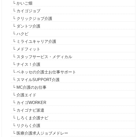
└ かいご畑
└ カイゴジョブ
└ クリックジョブ介護
└ ダントツ介護
└ ハクビ
└ ミライユキャリア介護
└ メドフィット
└ スタッフサービス・メディカル
└ ナイス！介護
└ ベネッセの介護士お仕事サポート
└ スマイルSUPPORT介護
└ MC介護のお仕事
└ 介護エイド
└ カイゴWORKER
└ カイゴナビ派遣
└ しろくま介護ナビ
└ リクらく介護
└ 医療介護求人ジョブメドレー