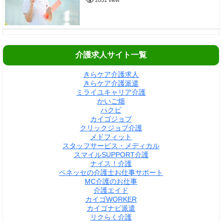
2851 view
介護求人サイト一覧
きらケア介護求人
きらケア介護派遣
ミライユキャリア介護
かいご畑
ハクビ
カイゴジョブ
クリックジョブ介護
メドフィット
スタッフサービス・メディカル
スマイルSUPPORT介護
ナイス！介護
ベネッセの介護士お仕事サポート
MC介護のお仕事
介護エイド
カイゴWORKER
カイゴナビ派遣
リクらく介護