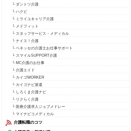
└ ダントツ介護
└ ハクビ
└ ミライユキャリア介護
└ メドフィット
└ スタッフサービス・メディカル
└ ナイス！介護
└ ベネッセの介護士お仕事サポート
└ スマイルSUPPORT介護
└ MC介護のお仕事
└ 介護エイド
└ カイゴWORKER
└ カイゴナビ派遣
└ しろくま介護ナビ
└ リクらく介護
└ 医療介護求人ジョブメドレー
└ マイナビコメディカル
介護転職のコツ