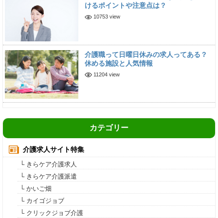
けるポイントや注意点は？
10753 view
介護職って日曜日休みの求人ってある？
休める施設と人気情報
11204 view
カテゴリー
介護求人サイト特集
└ きらケア介護求人
└ きらケア介護派遣
└ かいご畑
└ カイゴジョブ
└ クリックジョブ介護