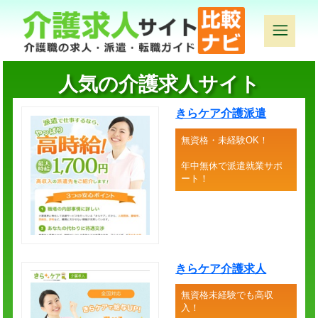
人気の介護求人サイト
きらケア介護派遣
無資格・未経験OK！
年中無休で派遣就業サポ
ート！
きらケア介護求人
無資格未経験でも高収
入！