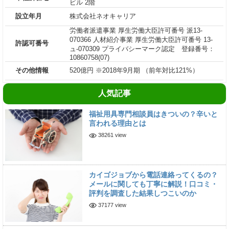
ビル 2階
設立年月
株式会社ネオキャリア
労働者派遣事業 厚生労働大臣許可番号 派13-
070366 人材紹介事業 厚生労働大臣許可番号 13-
許認可番号
ュ-070309 プライバシーマーク認定 登録番号：
10860758(07)
その他情報
520億円 ※2018年9月期 （前年対比121%）
人気記事
福祉用具専門相談員はきついの？辛いと
言われる理由とは
38261 view
カイゴジョブから電話連絡ってくるの？
メールに関しても丁寧に解説！口コミ・
評判を調査した結果しつこいのか
37177 view