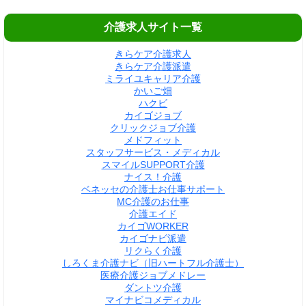
介護求人サイト一覧
きらケア介護求人
きらケア介護派遣
ミライユキャリア介護
かいご畑
ハクビ
カイゴジョブ
クリックジョブ介護
メドフィット
スタッフサービス・メディカル
スマイルSUPPORT介護
ナイス！介護
ベネッセの介護士お仕事サポート
MC介護のお仕事
介護エイド
カイゴWORKER
カイゴナビ派遣
リクらく介護
しろくま介護ナビ（旧ハートフル介護士）
医療介護ジョブメドレー
ダントツ介護
マイナビコメディカル