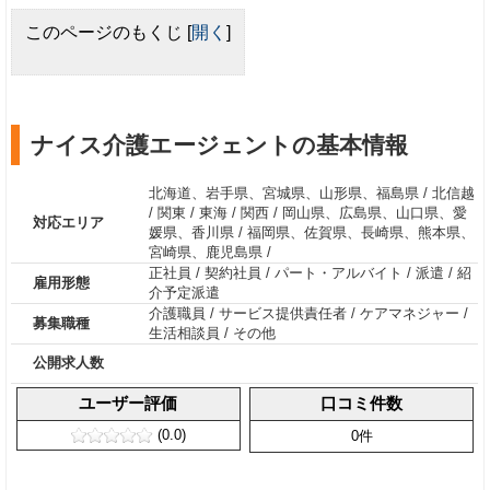
このページのもくじ
[
開く
]
ナイス介護エージェントの基本情報
北海道、岩手県、宮城県、山形県、福島県 / 北信越
/ 関東 / 東海 / 関西 / 岡山県、広島県、山口県、愛
対応エリア
媛県、香川県 / 福岡県、佐賀県、長崎県、熊本県、
宮崎県、鹿児島県 /
正社員
/
契約社員
/
パート・アルバイト
/
派遣
/
紹
雇用形態
介予定派遣
介護職員
/
サービス提供責任者
/
ケアマネジャー
/
募集職種
生活相談員
/
その他
公開求人数
ユーザー評価
口コミ件数
(0.0)
0件