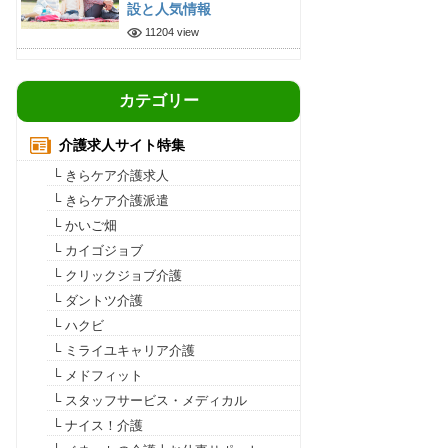
設と人気情報
11204 view
カテゴリー
介護求人サイト特集
└ きらケア介護求人
└ きらケア介護派遣
└ かいご畑
└ カイゴジョブ
└ クリックジョブ介護
└ ダントツ介護
└ ハクビ
└ ミライユキャリア介護
└ メドフィット
└ スタッフサービス・メディカル
└ ナイス！介護