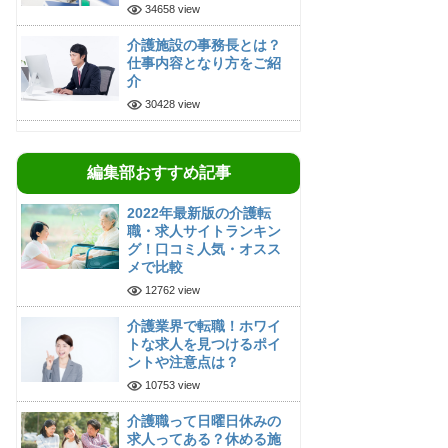
34658 view
介護施設の事務長とは？
仕事内容となり方をご紹
介
30428 view
編集部おすすめ記事
2022年最新版の介護転
職・求人サイトランキン
グ！口コミ人気・オスス
メで比較
12762 view
介護業界で転職！ホワイ
トな求人を見つけるポイ
ントや注意点は？
10753 view
介護職って日曜日休みの
求人ってある？休める施