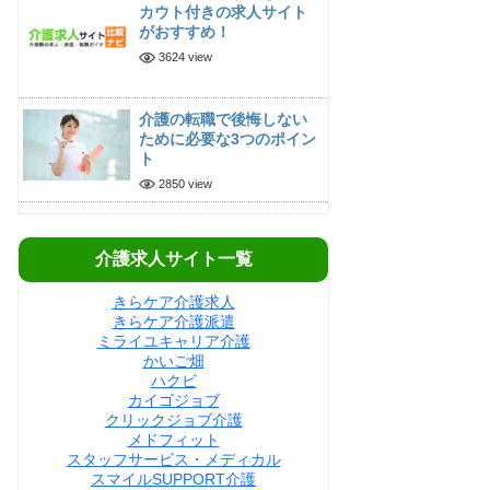
カウト付きの求人サイト
がおすすめ！
3624 view
介護の転職で後悔しない
ために必要な3つのポイン
ト
2850 view
介護求人サイト一覧
きらケア介護求人
きらケア介護派遣
ミライユキャリア介護
かいご畑
ハクビ
カイゴジョブ
クリックジョブ介護
メドフィット
スタッフサービス・メディカル
スマイルSUPPORT介護