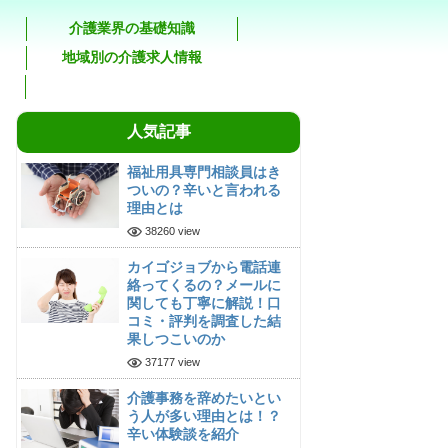
介護業界の基礎知識
地域別の介護求人情報
人気記事
福祉用具専門相談員はき
ついの？辛いと言われる
理由とは
38260 view
カイゴジョブから電話連
絡ってくるの？メールに
関しても丁寧に解説！口
コミ・評判を調査した結
果しつこいのか
37177 view
介護事務を辞めたいとい
う人が多い理由とは！？
辛い体験談を紹介