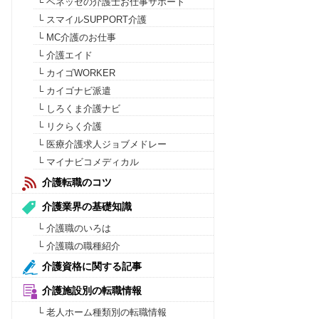
└ ベネッセの介護士お仕事サポート
└ スマイルSUPPORT介護
└ MC介護のお仕事
└ 介護エイド
└ カイゴWORKER
└ カイゴナビ派遣
└ しろくま介護ナビ
└ リクらく介護
└ 医療介護求人ジョブメドレー
└ マイナビコメディカル
介護転職のコツ
介護業界の基礎知識
└ 介護職のいろは
└ 介護職の職種紹介
介護資格に関する記事
介護施設別の転職情報
└ 老人ホーム種類別の転職情報