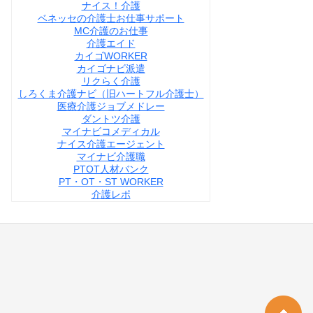
ナイス！介護
ベネッセの介護士お仕事サポート
MC介護のお仕事
介護エイド
カイゴWORKER
カイゴナビ派遣
リクらく介護
しろくま介護ナビ（旧ハートフル介護士）
医療介護ジョブメドレー
ダントツ介護
マイナビコメディカル
ナイス介護エージェント
マイナビ介護職
PTOT人材バンク
PT・OT・ST WORKER
介護レポ