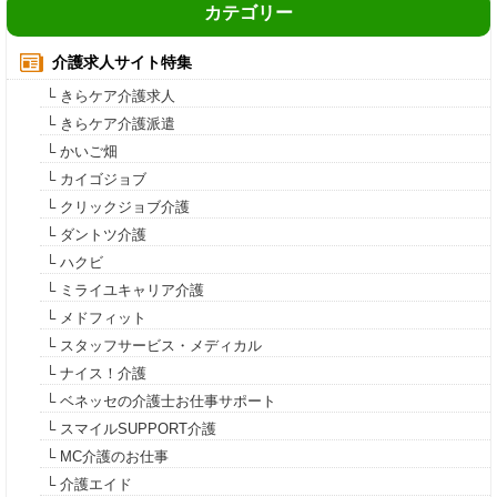
カテゴリー
介護求人サイト特集
└ きらケア介護求人
└ きらケア介護派遣
└ かいご畑
└ カイゴジョブ
└ クリックジョブ介護
└ ダントツ介護
└ ハクビ
└ ミライユキャリア介護
└ メドフィット
└ スタッフサービス・メディカル
└ ナイス！介護
└ ベネッセの介護士お仕事サポート
└ スマイルSUPPORT介護
└ MC介護のお仕事
└ 介護エイド