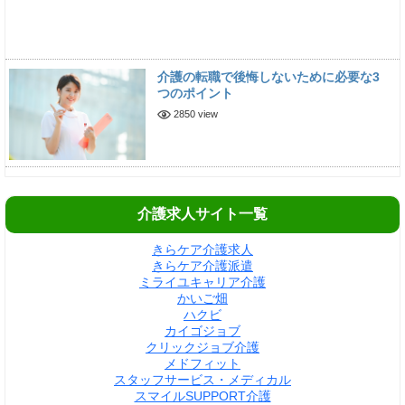
介護の転職で後悔しないために必要な3
つのポイント
2850 view
介護求人サイト一覧
きらケア介護求人
きらケア介護派遣
ミライユキャリア介護
かいご畑
ハクビ
カイゴジョブ
クリックジョブ介護
メドフィット
スタッフサービス・メディカル
スマイルSUPPORT介護