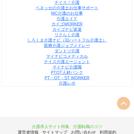
ナイス！介護
ベネッセの介護士お仕事サポート
MC介護のお仕事
介護エイド
カイゴWORKER
カイゴナビ派遣
リクらく介護
しろくま介護ナビ（旧ハートフル介護士）
医療介護ジョブメドレー
ダントツ介護
マイナビコメディカル
ナイス介護エージェント
マイナビ介護職
PTOT人材バンク
PT・OT・ST WORKER
介護レポ
介護求人サイト特集
介護転職のコツ
運営者情報
サイトマップ
お問い合わせ
利用規約