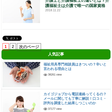
介護士と介護福祉士の違いとは？介
護福祉士は介護で唯一の国家資格
2018.11.22
1
2
次のページ
人気記事
福祉用具専門相談員はきついの？辛いと
言われる理由とは
38261 view
カイゴジョブから電話連絡ってくるの？
メールに関しても丁寧に解説！口コミ・
評判を調査した結果しつこいのか
37177 view