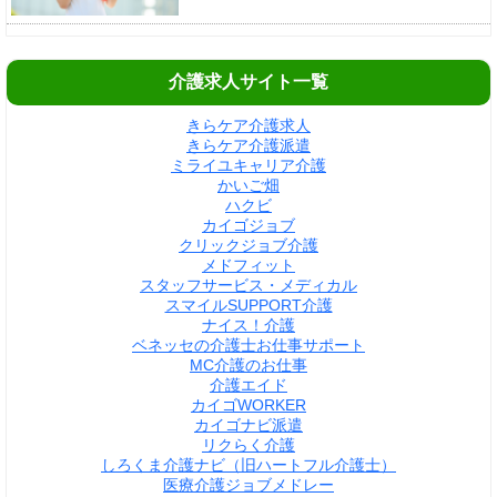
介護求人サイト一覧
きらケア介護求人
きらケア介護派遣
ミライユキャリア介護
かいご畑
ハクビ
カイゴジョブ
クリックジョブ介護
メドフィット
スタッフサービス・メディカル
スマイルSUPPORT介護
ナイス！介護
ベネッセの介護士お仕事サポート
MC介護のお仕事
介護エイド
カイゴWORKER
カイゴナビ派遣
リクらく介護
しろくま介護ナビ（旧ハートフル介護士）
医療介護ジョブメドレー