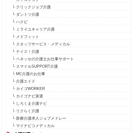
└ クリックジョブ介護
└ ダントツ介護
└ ハクビ
└ ミライユキャリア介護
└ メドフィット
└ スタッフサービス・メディカル
└ ナイス！介護
└ ベネッセの介護士お仕事サポート
└ スマイルSUPPORT介護
└ MC介護のお仕事
└ 介護エイド
└ カイゴWORKER
└ カイゴナビ派遣
└ しろくま介護ナビ
└ リクらく介護
└ 医療介護求人ジョブメドレー
└ マイナビコメディカル