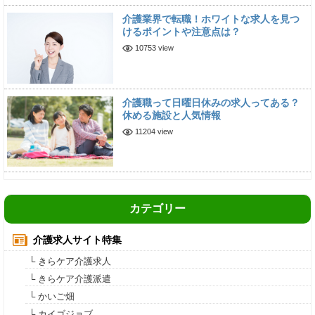
介護業界で転職！ホワイトな求人を見つ
けるポイントや注意点は？
10753 view
介護職って日曜日休みの求人ってある？
休める施設と人気情報
11204 view
カテゴリー
介護求人サイト特集
└ きらケア介護求人
└ きらケア介護派遣
└ かいご畑
└ カイゴジョブ