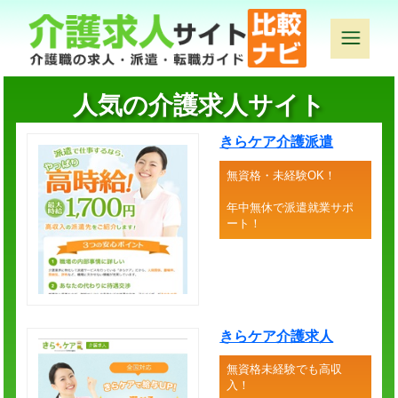
人気の介護求人サイト
きらケア介護派遣
無資格・未経験OK！
年中無休で派遣就業サポ
ート！
きらケア介護求人
無資格未経験でも高収
入！