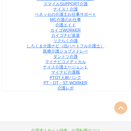
スマイルSUPPORT介護
ナイス！介護
ベネッセの介護士お仕事サポート
MC介護のお仕事
介護エイド
カイゴWORKER
カイゴナビ派遣
リクらく介護
しろくま介護ナビ（旧ハートフル介護士）
医療介護ジョブメドレー
ダントツ介護
マイナビコメディカル
ナイス介護エージェント
マイナビ介護職
PTOT人材バンク
PT・OT・ST WORKER
介護レポ
介護求人サイト特集
介護転職のコツ