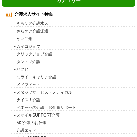
カテゴリー
介護求人サイト特集
└ きらケア介護求人
└ きらケア介護派遣
└ かいご畑
└ カイゴジョブ
└ クリックジョブ介護
└ ダントツ介護
└ ハクビ
└ ミライユキャリア介護
└ メドフィット
└ スタッフサービス・メディカル
└ ナイス！介護
└ ベネッセの介護士お仕事サポート
└ スマイルSUPPORT介護
└ MC介護のお仕事
└ 介護エイド