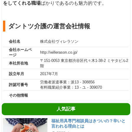
をしてくれる職場
ばかりであるのも魅力的です。
ダントツ介護の運営会社情報
会社名
株式会社ヴィレラソン
会社ホームペ
http://willerason.co.jp/
ージ
〒151-0053 東京都渋谷区代々木1-38-2 ミヤタビル2
本社所在地
階
設立年月
2017年7月
労働者派遣事業：派13 - 308856
許認可番号
有料職業紹介事業：13 - ユ - 309070
その他情報
人気記事
福祉用具専門相談員はきついの？辛いと
言われる理由とは