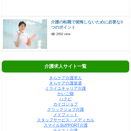
介護の転職で後悔しないために必要な3
つのポイント
2850 view
介護求人サイト一覧
きらケア介護求人
きらケア介護派遣
ミライユキャリア介護
かいご畑
ハクビ
カイゴジョブ
クリックジョブ介護
メドフィット
スタッフサービス・メディカル
スマイルSUPPORT介護
ナイス！介護