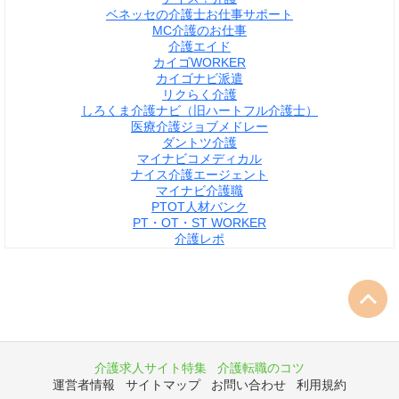
ベネッセの介護士お仕事サポート
MC介護のお仕事
介護エイド
カイゴWORKER
カイゴナビ派遣
リクらく介護
しろくま介護ナビ（旧ハートフル介護士）
医療介護ジョブメドレー
ダントツ介護
マイナビコメディカル
ナイス介護エージェント
マイナビ介護職
PTOT人材バンク
PT・OT・ST WORKER
介護レポ
介護求人サイト特集
介護転職のコツ
運営者情報
サイトマップ
お問い合わせ
利用規約