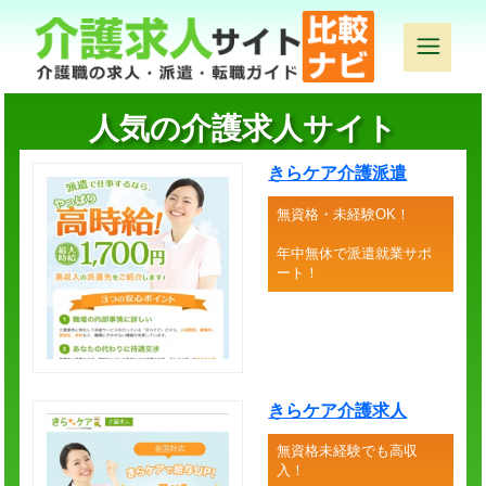
人気の介護求人サイト
きらケア介護派遣
無資格・未経験OK！
年中無休で派遣就業サポ
ート！
きらケア介護求人
無資格未経験でも高収
入！