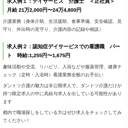
求人例１：デイサービス 介護士 ＜正社員＞
月給 21万2,000円〜24万4,800円
介護業務（身体介助、生活援助、食事準備、安全確認、見
守り、外出時の見守り、介護内容の記録や相談）
求人例２：認知症デイサービスでの看護職 パー
ト 時給:1,255円〜1,675円
趣味活動や交流、リハビリ、入浴などや服薬管理、健康チ
ェック（定時・入浴時）看護業務全般のお手伝い
ダントツ介護の魅力は非公開求人で、ダントツ介護だけが
持つ限定求人の中に高給与求人を出している可能性があり
ます
都内で職場探しをしている方はぜひ求人をチェックしてみ
てください！