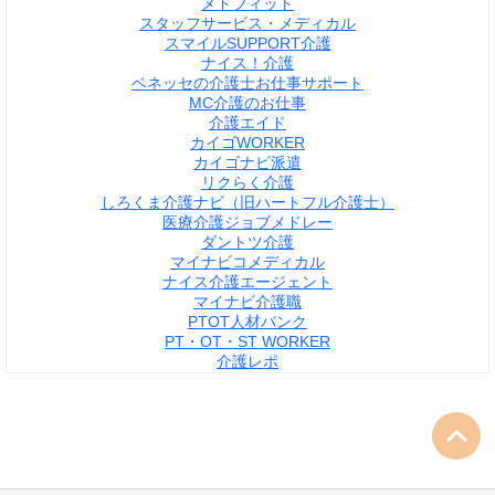
メドフィット
スタッフサービス・メディカル
スマイルSUPPORT介護
ナイス！介護
ベネッセの介護士お仕事サポート
MC介護のお仕事
介護エイド
カイゴWORKER
カイゴナビ派遣
リクらく介護
しろくま介護ナビ（旧ハートフル介護士）
医療介護ジョブメドレー
ダントツ介護
マイナビコメディカル
ナイス介護エージェント
マイナビ介護職
PTOT人材バンク
PT・OT・ST WORKER
介護レポ