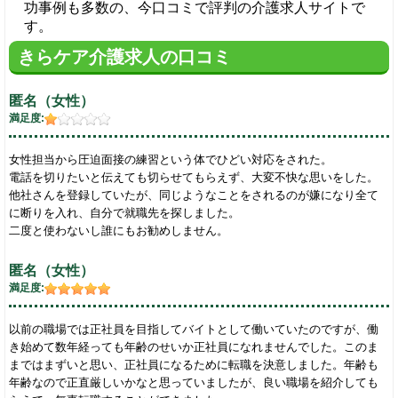
功事例も多数の、今口コミで評判の介護求人サイトで
す。
きらケア介護求人の口コミ
匿名（女性）
満足度:
女性担当から圧迫面接の練習という体でひどい対応をされた。
電話を切りたいと伝えても切らせてもらえず、大変不快な思いをした。
他社さんを登録していたが、同じようなことをされるのが嫌になり全て
に断りを入れ、自分で就職先を探しました。
二度と使わないし誰にもお勧めしません。
匿名（女性）
満足度:
以前の職場では正社員を目指してバイトとして働いていたのですが、働
き始めて数年経っても年齢のせいか正社員になれませんでした。このま
まではまずいと思い、正社員になるために転職を決意しました。年齢も
年齢なので正直厳しいかなと思っていましたが、良い職場を紹介しても