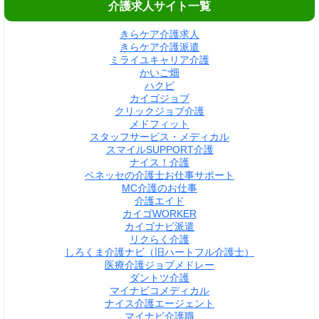
介護求人サイト一覧
きらケア介護求人
きらケア介護派遣
ミライユキャリア介護
かいご畑
ハクビ
カイゴジョブ
クリックジョブ介護
メドフィット
スタッフサービス・メディカル
スマイルSUPPORT介護
ナイス！介護
ベネッセの介護士お仕事サポート
MC介護のお仕事
介護エイド
カイゴWORKER
カイゴナビ派遣
リクらく介護
しろくま介護ナビ（旧ハートフル介護士）
医療介護ジョブメドレー
ダントツ介護
マイナビコメディカル
ナイス介護エージェント
マイナビ介護職