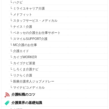
└ ハクビ
└ ミライユキャリア介護
└ メドフィット
└ スタッフサービス・メディカル
└ ナイス！介護
└ ベネッセの介護士お仕事サポート
└ スマイルSUPPORT介護
└ MC介護のお仕事
└ 介護エイド
└ カイゴWORKER
└ カイゴナビ派遣
└ しろくま介護ナビ
└ リクらく介護
└ 医療介護求人ジョブメドレー
└ マイナビコメディカル
介護転職のコツ
介護業界の基礎知識