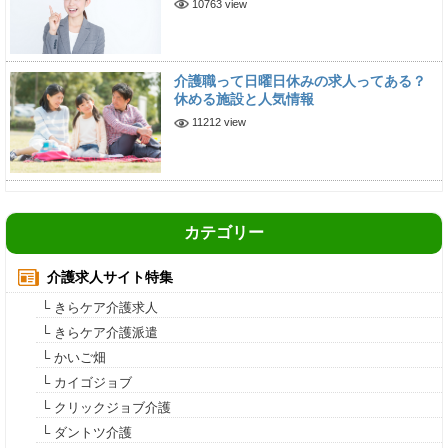
10763 view
介護職って日曜日休みの求人ってある？
休める施設と人気情報
11212 view
カテゴリー
介護求人サイト特集
└ きらケア介護求人
└ きらケア介護派遣
└ かいご畑
└ カイゴジョブ
└ クリックジョブ介護
└ ダントツ介護