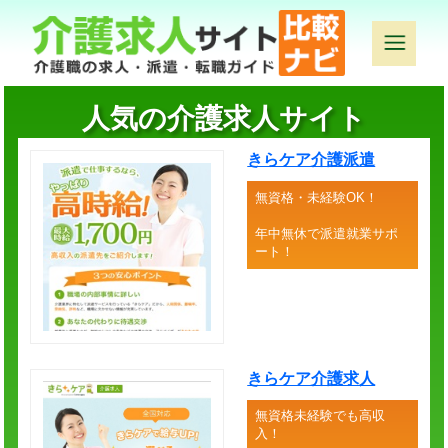
人気の介護求人サイト
きらケア介護派遣
無資格・未経験OK！
年中無休で派遣就業サポ
ート！
きらケア介護求人
無資格未経験でも高収
入！