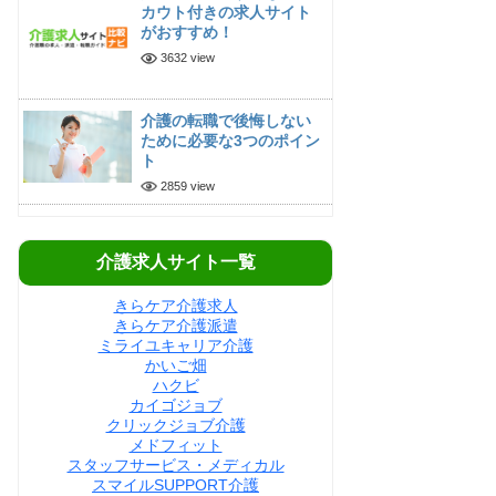
カウト付きの求人サイト
がおすすめ！
3632 view
介護の転職で後悔しない
ために必要な3つのポイン
ト
2859 view
介護求人サイト一覧
きらケア介護求人
きらケア介護派遣
ミライユキャリア介護
かいご畑
ハクビ
カイゴジョブ
クリックジョブ介護
メドフィット
スタッフサービス・メディカル
スマイルSUPPORT介護