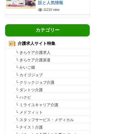
設と人気情報
11210 view
カテゴリー
介護求人サイト特集
└ きらケア介護求人
└ きらケア介護派遣
└ かいご畑
└ カイゴジョブ
└ クリックジョブ介護
└ ダントツ介護
└ ハクビ
└ ミライユキャリア介護
└ メドフィット
└ スタッフサービス・メディカル
└ ナイス！介護