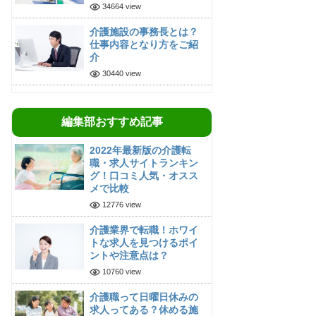
34664 view
介護施設の事務長とは？
仕事内容となり方をご紹
介
30440 view
編集部おすすめ記事
2022年最新版の介護転
職・求人サイトランキン
グ！口コミ人気・オスス
メで比較
12776 view
介護業界で転職！ホワイ
トな求人を見つけるポイ
ントや注意点は？
10760 view
介護職って日曜日休みの
求人ってある？休める施