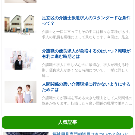
足立区の介護士派遣求人のスタンダードな条件
って？
介護士と一口に言ってもその中には様々な業種があり、
求人の形態も業種によって異なります。今回は、足立…
介護職の優良求人が急増するのはいつ？転職が
有利に進む時期とは
介護職の求人に申し込むのに最適な、求人が増える時
期、優良求人が多くなる時期について、一挙に詳しく
解…
人間関係の悪い介護現場に行かないようにする
ためには
介護職の方が職場を辞める大きな理由として人間関係の
悩みがあります。転職したら良い関係の職場で働きた…
人気記事
福祉用具専門相談員はきついの？辛いと