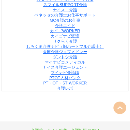
スマイルSUPPORT介護
ナイス！介護
ベネッセの介護士お仕事サポート
MC介護のお仕事
介護エイド
カイゴWORKER
カイゴナビ派遣
リクらく介護
しろくま介護ナビ（旧ハートフル介護士）
医療介護ジョブメドレー
ダントツ介護
マイナビコメディカル
ナイス介護エージェント
マイナビ介護職
PTOT人材バンク
PT・OT・ST WORKER
介護レポ