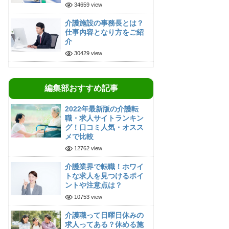
34659 view
介護施設の事務長とは？
仕事内容となり方をご紹
介
30429 view
編集部おすすめ記事
2022年最新版の介護転
職・求人サイトランキン
グ！口コミ人気・オスス
メで比較
12762 view
介護業界で転職！ホワイ
トな求人を見つけるポイ
ントや注意点は？
10753 view
介護職って日曜日休みの
求人ってある？休める施