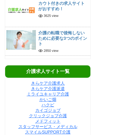
カウト付きの求人サイト
がおすすめ！
3625 view
介護の転職で後悔しない
ために必要な3つのポイン
ト
2850 view
介護求人サイト一覧
きらケア介護求人
きらケア介護派遣
ミライユキャリア介護
かいご畑
ハクビ
カイゴジョブ
クリックジョブ介護
メドフィット
スタッフサービス・メディカル
スマイルSUPPORT介護