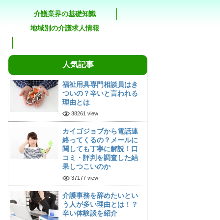
介護業界の基礎知識
地域別の介護求人情報
人気記事
福祉用具専門相談員はき
ついの？辛いと言われる
理由とは
38261 view
カイゴジョブから電話連
絡ってくるの？メールに
関しても丁寧に解説！口
コミ・評判を調査した結
果しつこいのか
37177 view
介護事務を辞めたいとい
う人が多い理由とは！？
辛い体験談を紹介