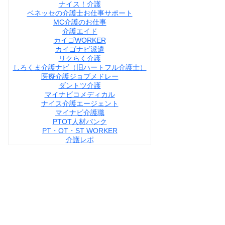
ナイス！介護
ベネッセの介護士お仕事サポート
MC介護のお仕事
介護エイド
カイゴWORKER
カイゴナビ派遣
リクらく介護
しろくま介護ナビ（旧ハートフル介護士）
医療介護ジョブメドレー
ダントツ介護
マイナビコメディカル
ナイス介護エージェント
マイナビ介護職
PTOT人材バンク
PT・OT・ST WORKER
介護レポ