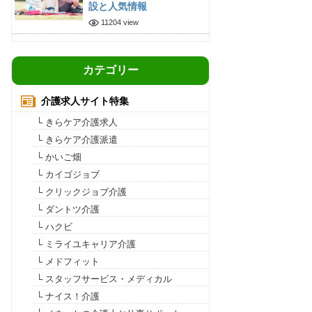
設と人気情報
11204 view
カテゴリー
介護求人サイト特集
└ きらケア介護求人
└ きらケア介護派遣
└ かいご畑
└ カイゴジョブ
└ クリックジョブ介護
└ ダントツ介護
└ ハクビ
└ ミライユキャリア介護
└ メドフィット
└ スタッフサービス・メディカル
└ ナイス！介護