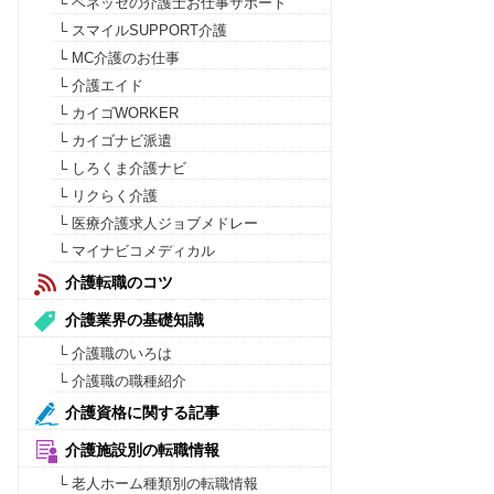
└ ベネッセの介護士お仕事サポート
└ スマイルSUPPORT介護
└ MC介護のお仕事
└ 介護エイド
└ カイゴWORKER
└ カイゴナビ派遣
└ しろくま介護ナビ
└ リクらく介護
└ 医療介護求人ジョブメドレー
└ マイナビコメディカル
介護転職のコツ
介護業界の基礎知識
└ 介護職のいろは
└ 介護職の職種紹介
介護資格に関する記事
介護施設別の転職情報
└ 老人ホーム種類別の転職情報