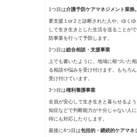
1つ目は
介護予防ケアマネジメント業務
要支援１or２と診断された人や、ゆく
して生き生きとした生活を送ることがで
防事業を行って予防します。
2つ目は
総合相談・支援事業
上でも書いたように、地域に根づいた相
る相談や悩みを受け付けます。もちろん
受け付けています。
3つ目は
権利養護事業
全員が安心して生き生きと暮らせるよう
知症などで判断能力が十分じゃない人に
待にも対応したりします。
最後に4つ目は
包括的・継続的ケアマネ