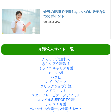
介護の転職で後悔しないために必要な3
つのポイント
2863 view
介護求人サイト一覧
きらケア介護求人
きらケア介護派遣
ミライユキャリア介護
かいご畑
ハクビ
カイゴジョブ
クリックジョブ介護
メドフィット
スタッフサービス・メディカル
スマイルSUPPORT介護
ナイス！介護
ベネッセの介護士お仕事サポート