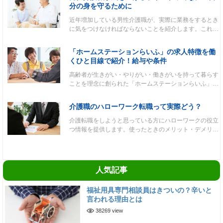
分の身を守るために
近年増加している男性介護職が、実際に業務をするとき
に気をつけなければならないことを紹介します。これ…
「ホームステーションらいふ」の求人特徴を働
くひと目線で紹介！給与や条件
高齢者が生きがい・やりがい・働きがいを持って暮らす
ことを理念に創られた「ホームステーションらいふ」…
介護職のハローワーク転職って実際どう？
介護転職をしようと思っている方にハローワークの役立
つ情報を提供します。使ったときのメリット・デメリ…
人気記事
福祉用具専門相談員はきついの？辛いと
言われる理由とは
38269 view