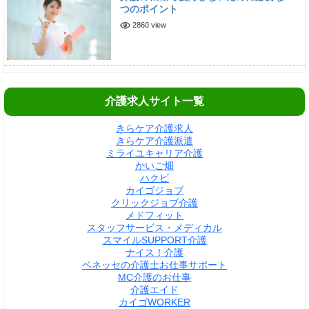
つのポイント
2860 view
介護求人サイト一覧
きらケア介護求人
きらケア介護派遣
ミライユキャリア介護
かいご畑
ハクビ
カイゴジョブ
クリックジョブ介護
メドフィット
スタッフサービス・メディカル
スマイルSUPPORT介護
ナイス！介護
ベネッセの介護士お仕事サポート
MC介護のお仕事
介護エイド
カイゴWORKER