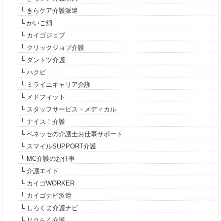
└ きらケア介護派遣
└ かいご畑
└ カイゴジョブ
└ クリックジョブ介護
└ ダントツ介護
└ ハクビ
└ ミライユキャリア介護
└ メドフィット
└ スタッフサービス・メディカル
└ ナイス！介護
└ ベネッセの介護士お仕事サポート
└ スマイルSUPPORT介護
└ MC介護のお仕事
└ 介護エイド
└ カイゴWORKER
└ カイゴナビ派遣
└ しろくま介護ナビ
└ リクらく介護