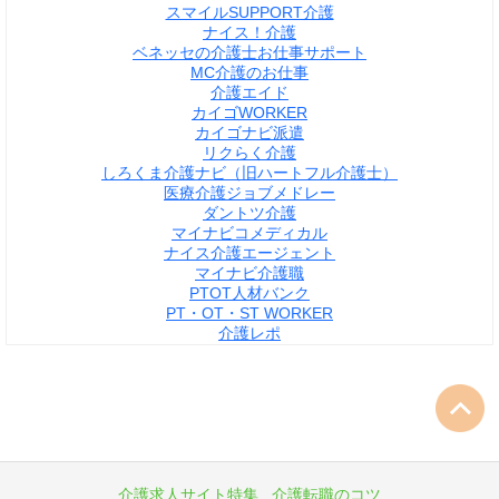
スマイルSUPPORT介護
ナイス！介護
ベネッセの介護士お仕事サポート
MC介護のお仕事
介護エイド
カイゴWORKER
カイゴナビ派遣
リクらく介護
しろくま介護ナビ（旧ハートフル介護士）
医療介護ジョブメドレー
ダントツ介護
マイナビコメディカル
ナイス介護エージェント
マイナビ介護職
PTOT人材バンク
PT・OT・ST WORKER
介護レポ
介護求人サイト特集
介護転職のコツ