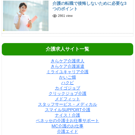
介護の転職で後悔しないために必要な3
つのポイント
2861 view
介護求人サイト一覧
きらケア介護求人
きらケア介護派遣
ミライユキャリア介護
かいご畑
ハクビ
カイゴジョブ
クリックジョブ介護
メドフィット
スタッフサービス・メディカル
スマイルSUPPORT介護
ナイス！介護
ベネッセの介護士お仕事サポート
MC介護のお仕事
介護エイド