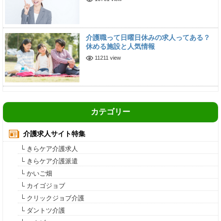
介護職って日曜日休みの求人ってある？
休める施設と人気情報
11211 view
カテゴリー
介護求人サイト特集
└ きらケア介護求人
└ きらケア介護派遣
└ かいご畑
└ カイゴジョブ
└ クリックジョブ介護
└ ダントツ介護