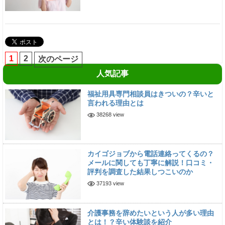
1
2
次のページ
人気記事
福祉用具専門相談員はきついの？辛いと
言われる理由とは
38268 view
カイゴジョブから電話連絡ってくるの？
メールに関しても丁寧に解説！口コミ・
評判を調査した結果しつこいのか
37193 view
介護事務を辞めたいという人が多い理由
とは！？辛い体験談を紹介