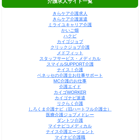
介護求人サイト一覧
きらケア介護求人
きらケア介護派遣
ミライユキャリア介護
かいご畑
ハクビ
カイゴジョブ
クリックジョブ介護
メドフィット
スタッフサービス・メディカル
スマイルSUPPORT介護
ナイス！介護
ベネッセの介護士お仕事サポート
MC介護のお仕事
介護エイド
カイゴWORKER
カイゴナビ派遣
リクらく介護
しろくま介護ナビ（旧ハートフル介護士）
医療介護ジョブメドレー
ダントツ介護
マイナビコメディカル
ナイス介護エージェント
マイナビ介護職