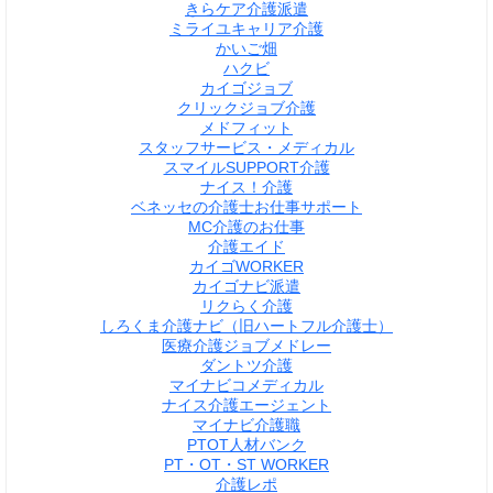
きらケア介護派遣
ミライユキャリア介護
かいご畑
ハクビ
カイゴジョブ
クリックジョブ介護
メドフィット
スタッフサービス・メディカル
スマイルSUPPORT介護
ナイス！介護
ベネッセの介護士お仕事サポート
MC介護のお仕事
介護エイド
カイゴWORKER
カイゴナビ派遣
リクらく介護
しろくま介護ナビ（旧ハートフル介護士）
医療介護ジョブメドレー
ダントツ介護
マイナビコメディカル
ナイス介護エージェント
マイナビ介護職
PTOT人材バンク
PT・OT・ST WORKER
介護レポ