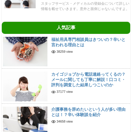
スタッフサービス・メディカルの登録会について詳しい
情報を載せていきます。意外と面倒じゃないんですよ。
人気記事
福祉用具専門相談員はきついの？辛いと
言われる理由とは
38259 view
カイゴジョブから電話連絡ってくるの？
メールに関しても丁寧に解説！口コミ・
評判を調査した結果しつこいのか
37177 view
介護事務を辞めたいという人が多い理由
とは！？辛い体験談を紹介
34658 view