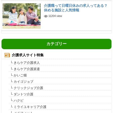
介護職って日曜日休みの求人ってある？
休める施設と人気情報
11204 view
カテゴリー
介護求人サイト特集
└ きらケア介護求人
└ きらケア介護派遣
└ かいご畑
└ カイゴジョブ
└ クリックジョブ介護
└ ダントツ介護
└ ハクビ
└ ミライユキャリア介護