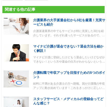
関連する他の記事
介護業界の大手派遣会社から3社を厳選！充実サ
ービスも紹介
介護派遣業界の中でもサービスが特に充実した3社を紹
介しています。それぞれ違ったサービスがあるので、…
マイナビ介護が退会できない？退会方法を細か
く解説！
マイナビ介護に登録したけどもう退会したいけどなぜか
できない！という方や退会の仕方がわからないという…
介護転職で年収アップを目指すための5つのポイ
ント
給料に不満がある介護士の方へ朗報。国が介護職の年収
アップに動き始めています！これをきっかけに正しい…
スタッフサービス・メディカルの登録会ってど
んな感じ？