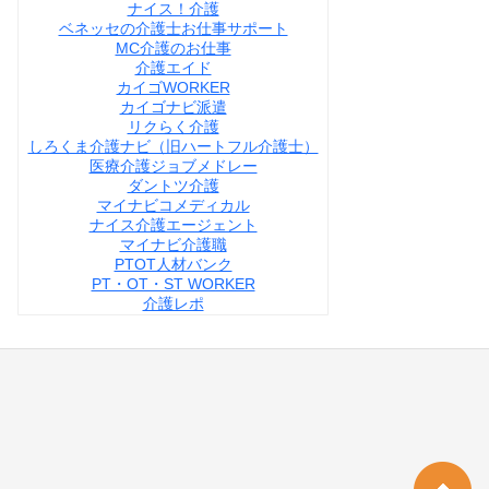
ナイス！介護
ベネッセの介護士お仕事サポート
MC介護のお仕事
介護エイド
カイゴWORKER
カイゴナビ派遣
リクらく介護
しろくま介護ナビ（旧ハートフル介護士）
医療介護ジョブメドレー
ダントツ介護
マイナビコメディカル
ナイス介護エージェント
マイナビ介護職
PTOT人材バンク
PT・OT・ST WORKER
介護レポ