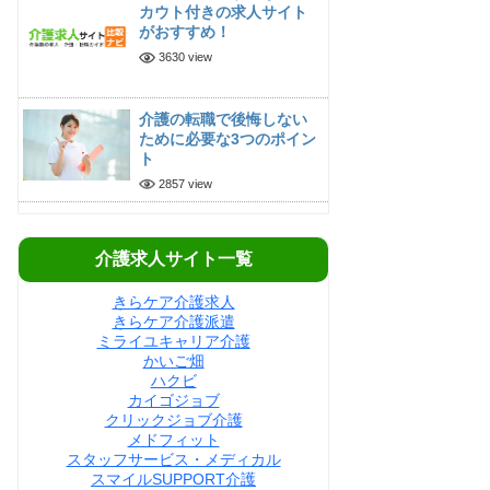
カウト付きの求人サイト
がおすすめ！
3630 view
介護の転職で後悔しない
ために必要な3つのポイン
ト
2857 view
介護求人サイト一覧
きらケア介護求人
きらケア介護派遣
ミライユキャリア介護
かいご畑
ハクビ
カイゴジョブ
クリックジョブ介護
メドフィット
スタッフサービス・メディカル
スマイルSUPPORT介護