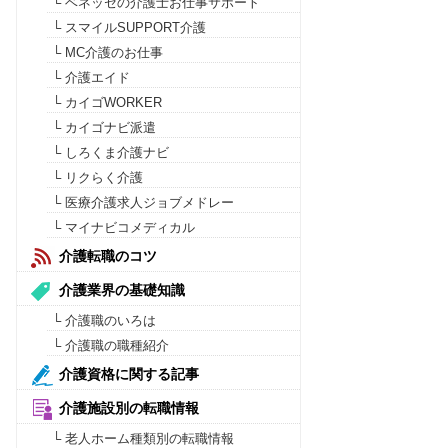
└ ベネッセの介護士お仕事サポート
└ スマイルSUPPORT介護
└ MC介護のお仕事
└ 介護エイド
└ カイゴWORKER
└ カイゴナビ派遣
└ しろくま介護ナビ
└ リクらく介護
└ 医療介護求人ジョブメドレー
└ マイナビコメディカル
介護転職のコツ
介護業界の基礎知識
└ 介護職のいろは
└ 介護職の職種紹介
介護資格に関する記事
介護施設別の転職情報
└ 老人ホーム種類別の転職情報