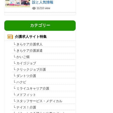
設と人気情報
11210 view
カテゴリー
介護求人サイト特集
└ きらケア介護求人
└ きらケア介護派遣
└ かいご畑
└ カイゴジョブ
└ クリックジョブ介護
└ ダントツ介護
└ ハクビ
└ ミライユキャリア介護
└ メドフィット
└ スタッフサービス・メディカル
└ ナイス！介護