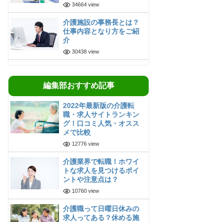
34664 view
介護施設の事務長とは？
仕事内容となり方をご紹
介
30438 view
編集部おすすめ記事
2022年最新版の介護転
職・求人サイトランキン
グ！口コミ人気・オスス
メで比較
12776 view
介護業界で転職！ホワイ
トな求人を見つけるポイ
ントや注意点は？
10760 view
介護職って日曜日休みの
求人ってある？休める施