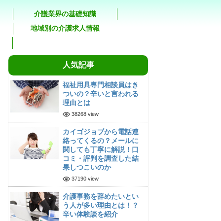
介護業界の基礎知識
地域別の介護求人情報
人気記事
福祉用具専門相談員はき
ついの？辛いと言われる
理由とは
38268 view
カイゴジョブから電話連
絡ってくるの？メールに
関しても丁寧に解説！口
コミ・評判を調査した結
果しつこいのか
37190 view
介護事務を辞めたいとい
う人が多い理由とは！？
辛い体験談を紹介