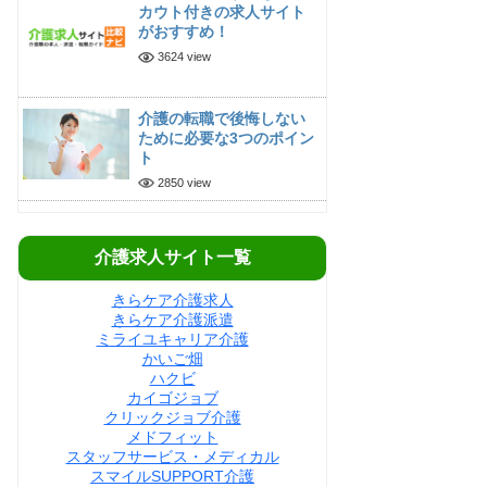
カウト付きの求人サイト
がおすすめ！
3624 view
介護の転職で後悔しない
ために必要な3つのポイン
ト
2850 view
介護求人サイト一覧
きらケア介護求人
きらケア介護派遣
ミライユキャリア介護
かいご畑
ハクビ
カイゴジョブ
クリックジョブ介護
メドフィット
スタッフサービス・メディカル
スマイルSUPPORT介護