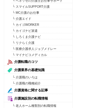
└ ベネッセの介護士お仕事サポート
└ スマイルSUPPORT介護
└ MC介護のお仕事
└ 介護エイド
└ カイゴWORKER
└ カイゴナビ派遣
└ しろくま介護ナビ
└ リクらく介護
└ 医療介護求人ジョブメドレー
└ マイナビコメディカル
介護転職のコツ
介護業界の基礎知識
└ 介護職のいろは
└ 介護職の職種紹介
介護資格に関する記事
介護施設別の転職情報
└ 老人ホーム種類別の転職情報