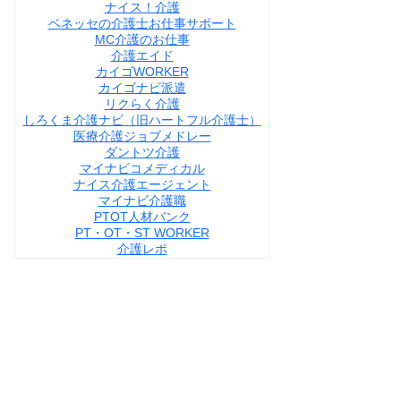
ナイス！介護
ベネッセの介護士お仕事サポート
MC介護のお仕事
介護エイド
カイゴWORKER
カイゴナビ派遣
リクらく介護
しろくま介護ナビ（旧ハートフル介護士）
医療介護ジョブメドレー
ダントツ介護
マイナビコメディカル
ナイス介護エージェント
マイナビ介護職
PTOT人材バンク
PT・OT・ST WORKER
介護レポ