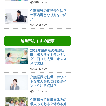
34658 view
介護施設の事務長とは？
仕事内容となり方をご紹
介
30428 view
編集部おすすめ記事
2022年最新版の介護転
職・求人サイトランキン
グ！口コミ人気・オスス
メで比較
12762 view
介護業界で転職！ホワイ
トな求人を見つけるポイ
ントや注意点は？
10753 view
介護職って日曜日休みの
求人ってある？休める施