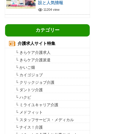
設と人気情報
11204 view
カテゴリー
介護求人サイト特集
└ きらケア介護求人
└ きらケア介護派遣
└ かいご畑
└ カイゴジョブ
└ クリックジョブ介護
└ ダントツ介護
└ ハクビ
└ ミライユキャリア介護
└ メドフィット
└ スタッフサービス・メディカル
└ ナイス！介護