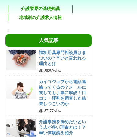
介護業界の基礎知識
地域別の介護求人情報
人気記事
福祉用具専門相談員はき
ついの？辛いと言われる
理由とは
38260 view
カイゴジョブから電話連
絡ってくるの？メールに
関しても丁寧に解説！口
コミ・評判を調査した結
果しつこいのか
37177 view
介護事務を辞めたいとい
う人が多い理由とは！？
辛い体験談を紹介