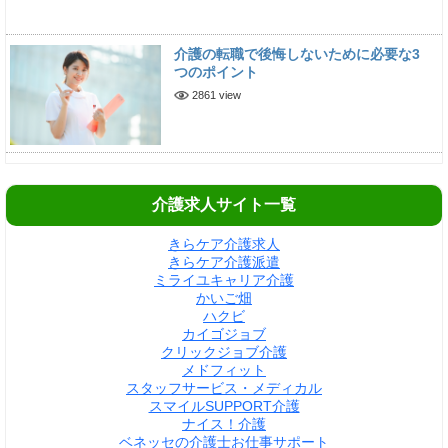
介護の転職で後悔しないために必要な3
つのポイント
2861 view
介護求人サイト一覧
きらケア介護求人
きらケア介護派遣
ミライユキャリア介護
かいご畑
ハクビ
カイゴジョブ
クリックジョブ介護
メドフィット
スタッフサービス・メディカル
スマイルSUPPORT介護
ナイス！介護
ベネッセの介護士お仕事サポート