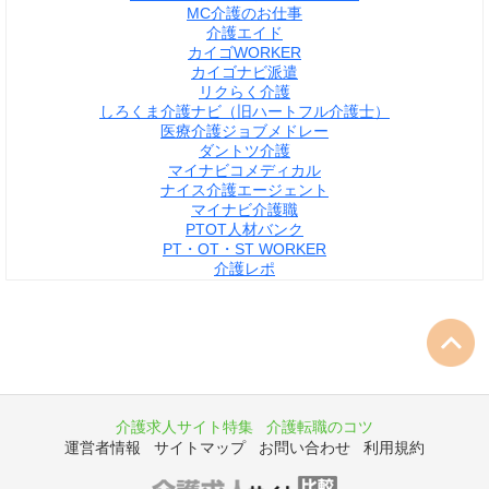
MC介護のお仕事
介護エイド
カイゴWORKER
カイゴナビ派遣
リクらく介護
しろくま介護ナビ（旧ハートフル介護士）
医療介護ジョブメドレー
ダントツ介護
マイナビコメディカル
ナイス介護エージェント
マイナビ介護職
PTOT人材バンク
PT・OT・ST WORKER
介護レポ
介護求人サイト特集
介護転職のコツ
運営者情報
サイトマップ
お問い合わせ
利用規約