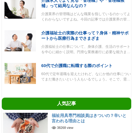
介護求人でよく見る「管理職」や「管理職候
補」って結局なんなの？
介護業界の管理職はどんな職業を指しているのかってよ
くわからないですよね。今回の記事では介護業界の管…
介護福祉士の実際の仕事って？身体・精神サポ
ートから医療行為までさまざま
介護福祉士の仕事について、身体介護、生活のサポート
を中心に細かく説明。円滑な業務遂行に必要な能力ま…
60代で介護職に転職する際のポイント
60代で定年退職を迎えたけれど、なにか他の仕事につい
てまだ働きたいという人もいるでしょう。そこで、需…
人気記事
福祉用具専門相談員はきついの？辛いと
言われる理由とは
38268 view