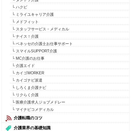
└ ハクビ
└ ミライユキャリア介護
└ メドフィット
└ スタッフサービス・メディカル
└ ナイス！介護
└ ベネッセの介護士お仕事サポート
└ スマイルSUPPORT介護
└ MC介護のお仕事
└ 介護エイド
└ カイゴWORKER
└ カイゴナビ派遣
└ しろくま介護ナビ
└ リクらく介護
└ 医療介護求人ジョブメドレー
└ マイナビコメディカル
介護転職のコツ
介護業界の基礎知識