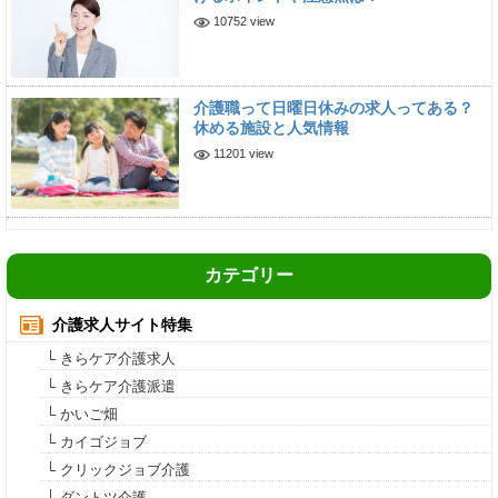
10752 view
介護職って日曜日休みの求人ってある？
休める施設と人気情報
11201 view
カテゴリー
介護求人サイト特集
└ きらケア介護求人
└ きらケア介護派遣
└ かいご畑
└ カイゴジョブ
└ クリックジョブ介護
└ ダントツ介護